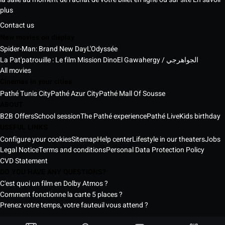
plus
Contact us
New movies on display
Spider-Man: Brand New Day
L'Odyssée
La Pat'patrouille : Le film Mission Dino
El Gawahergy / الجواهرجي
All movies
Cinemas in your cities
Pathé Tunis City
Pathé Azur City
Pathé Mall Of Sousse
ABOUT
B2B Offers
School session
The Pathé experience
Pathé Live
Kids birthday
USEFUL LINKS
Configure your cookies
Sitemap
Help center
Lifestyle in our theaters
Jobs
Legal Notice
Terms and conditions
Personal Data Protection Policy
CVD Statement
DO YOU HAVE ANY QUESTIONS?
C'est quoi un film en Dolby Atmos ?
Comment fonctionne la carte 5 places ?
Prenez votre temps, votre fauteuil vous attend ?