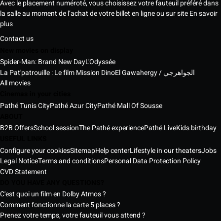
Avec le placement numéroté, vous choisissez votre fauteuil préféré dans
la salle au moment de l’achat de votre billet en ligne ou sur site
En savoir
plus
Contact us
New movies on display
Spider-Man: Brand New Day
L'Odyssée
La Pat'patrouille : Le film Mission Dino
El Gawahergy / الجواهرجي
All movies
Cinemas in your cities
Pathé Tunis City
Pathé Azur City
Pathé Mall Of Sousse
ABOUT
B2B Offers
School session
The Pathé experience
Pathé Live
Kids birthday
USEFUL LINKS
Configure your cookies
Sitemap
Help center
Lifestyle in our theaters
Jobs
Legal Notice
Terms and conditions
Personal Data Protection Policy
CVD Statement
DO YOU HAVE ANY QUESTIONS?
C'est quoi un film en Dolby Atmos ?
Comment fonctionne la carte 5 places ?
Prenez votre temps, votre fauteuil vous attend ?