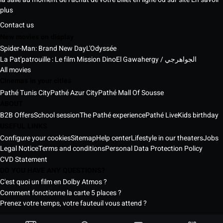
plus
Contact us
New movies on display
Spider-Man: Brand New Day
L'Odyssée
La Pat'patrouille : Le film Mission Dino
El Gawahergy / الجواهرجي
All movies
Cinemas in your cities
Pathé Tunis City
Pathé Azur City
Pathé Mall Of Sousse
ABOUT
B2B Offers
School session
The Pathé experience
Pathé Live
Kids birthday
USEFUL LINKS
Configure your cookies
Sitemap
Help center
Lifestyle in our theaters
Jobs
Legal Notice
Terms and conditions
Personal Data Protection Policy
CVD Statement
DO YOU HAVE ANY QUESTIONS?
C'est quoi un film en Dolby Atmos ?
Comment fonctionne la carte 5 places ?
Prenez votre temps, votre fauteuil vous attend ?