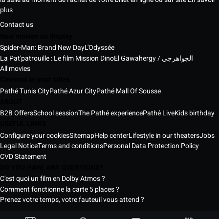
plus
Contact us
New movies on display
Spider-Man: Brand New Day
L'Odyssée
La Pat'patrouille : Le film Mission Dino
El Gawahergy / الجواهرجي
All movies
Cinemas in your cities
Pathé Tunis City
Pathé Azur City
Pathé Mall Of Sousse
ABOUT
B2B Offers
School session
The Pathé experience
Pathé Live
Kids birthday
USEFUL LINKS
Configure your cookies
Sitemap
Help center
Lifestyle in our theaters
Jobs
Legal Notice
Terms and conditions
Personal Data Protection Policy
CVD Statement
DO YOU HAVE ANY QUESTIONS?
C'est quoi un film en Dolby Atmos ?
Comment fonctionne la carte 5 places ?
Prenez votre temps, votre fauteuil vous attend ?