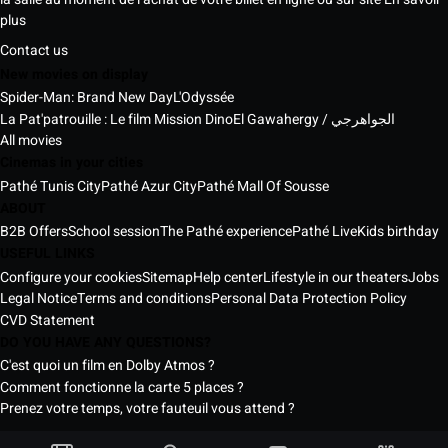
plus
Contact us
New movies on display
Spider-Man: Brand New Day
L'Odyssée
La Pat'patrouille : Le film Mission Dino
El Gawahergy / الجواهرجي
All movies
Cinemas in your cities
Pathé Tunis City
Pathé Azur City
Pathé Mall Of Sousse
ABOUT
B2B Offers
School session
The Pathé experience
Pathé Live
Kids birthday
USEFUL LINKS
Configure your cookies
Sitemap
Help center
Lifestyle in our theaters
Jobs
Legal Notice
Terms and conditions
Personal Data Protection Policy
CVD Statement
DO YOU HAVE ANY QUESTIONS?
C'est quoi un film en Dolby Atmos ?
Comment fonctionne la carte 5 places ?
Prenez votre temps, votre fauteuil vous attend ?