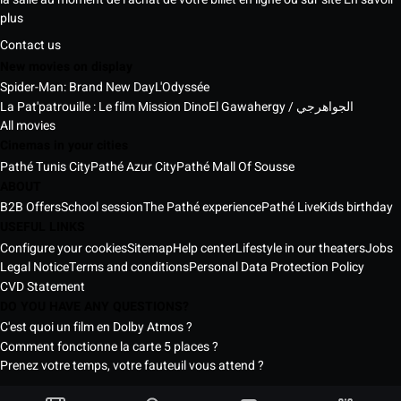
plus
Contact us
New movies on display
Spider-Man: Brand New Day
L'Odyssée
La Pat'patrouille : Le film Mission Dino
El Gawahergy / الجواهرجي
All movies
Cinemas in your cities
Pathé Tunis City
Pathé Azur City
Pathé Mall Of Sousse
ABOUT
B2B Offers
School session
The Pathé experience
Pathé Live
Kids birthday
USEFUL LINKS
Configure your cookies
Sitemap
Help center
Lifestyle in our theaters
Jobs
Legal Notice
Terms and conditions
Personal Data Protection Policy
CVD Statement
DO YOU HAVE ANY QUESTIONS?
C'est quoi un film en Dolby Atmos ?
Comment fonctionne la carte 5 places ?
Prenez votre temps, votre fauteuil vous attend ?