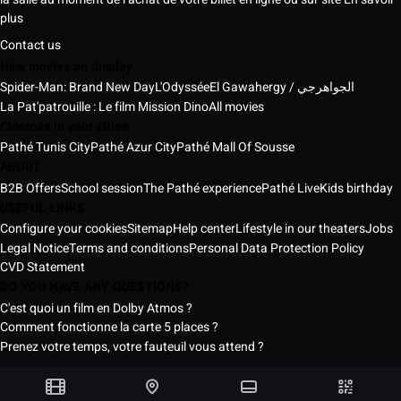
plus
Contact us
New movies on display
Spider-Man: Brand New Day
L'Odyssée
El Gawahergy / الجواهرجي
La Pat'patrouille : Le film Mission Dino
All movies
Cinemas in your cities
Pathé Tunis City
Pathé Azur City
Pathé Mall Of Sousse
ABOUT
B2B Offers
School session
The Pathé experience
Pathé Live
Kids birthday
USEFUL LINKS
Configure your cookies
Sitemap
Help center
Lifestyle in our theaters
Jobs
Legal Notice
Terms and conditions
Personal Data Protection Policy
CVD Statement
DO YOU HAVE ANY QUESTIONS?
C'est quoi un film en Dolby Atmos ?
Comment fonctionne la carte 5 places ?
Prenez votre temps, votre fauteuil vous attend ?
Pathé Tunisia Cinemas © 2026