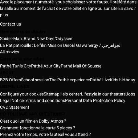
Avec le placement numéroté, vous choisissez votre fauteuil préféré dans
la salle au moment de l’achat de votre billet en ligne ou sur site
En savoir
plus
Contact us
New movies on display
Spider-Man: Brand New Day
L'Odyssée
La Pat'patrouille : Le film Mission Dino
El Gawahergy / الجواهرجي
All movies
Cinemas in your cities
Pathé Tunis City
Pathé Azur City
Pathé Mall Of Sousse
ABOUT
B2B Offers
School session
The Pathé experience
Pathé Live
Kids birthday
USEFUL LINKS
Configure your cookies
Sitemap
Help center
Lifestyle in our theaters
Jobs
Legal Notice
Terms and conditions
Personal Data Protection Policy
CVD Statement
DO YOU HAVE ANY QUESTIONS?
C'est quoi un film en Dolby Atmos ?
Comment fonctionne la carte 5 places ?
Prenez votre temps, votre fauteuil vous attend ?