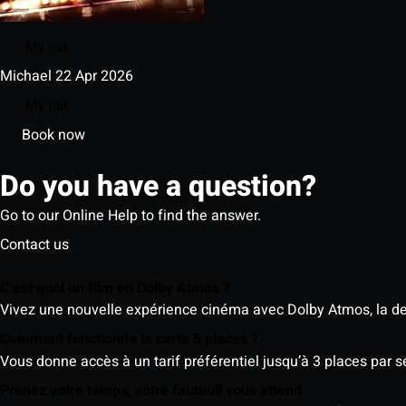
My list
Michael
22 Apr 2026
My list
Book now
Do you have a question?
Go to our Online Help to find the answer.
Contact us
C’est quoi un film en Dolby Atmos ?
Vivez une nouvelle expérience cinéma avec Dolby Atmos, la der
Comment fonctionne la carte 5 places ?
Vous donne accès à un tarif préférentiel jusqu’à 3 places par 
Prenez votre temps, votre fauteuil vous attend