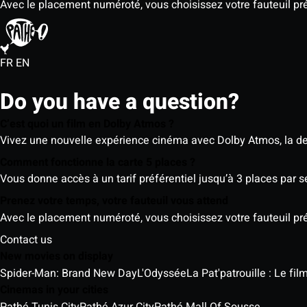
Avec le placement numéroté, vous choisissez votre fauteuil préf
FR
EN
Do you have a question?
C’est quoi un film en Dolby Atmos ?
Vivez une nouvelle expérience cinéma avec Dolby Atmos, la der
Comment fonctionne la carte 5 places ?
Vous donne accès à un tarif préférentiel jusqu’à 3 places par 
Prenez votre temps, votre fauteuil vous attend
Avec le placement numéroté, vous choisissez votre fauteuil préf
Contact us
New movies on display
Spider-Man: Brand New Day
L'Odyssée
La Pat'patrouille : Le fi
Cinemas in your cities
Pathé Tunis City
Pathé Azur City
Pathé Mall Of Sousse