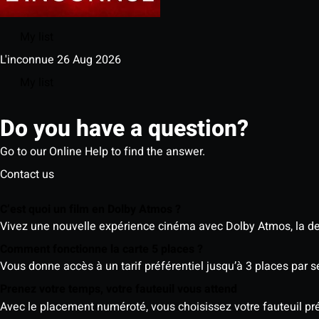
My list
L'inconnue
26 Aug 2026
My list
Do you have a question?
Go to our Online Help to find the answer.
Contact us
C’est quoi un film en Dolby Atmos ?
Vivez une nouvelle expérience cinéma avec Dolby Atmos, la der
Comment fonctionne la carte 5 places ?
Vous donne accès à un tarif préférentiel jusqu’à 3 places par 
Prenez votre temps, votre fauteuil vous attend
Avec le placement numéroté, vous choisissez votre fauteuil préf