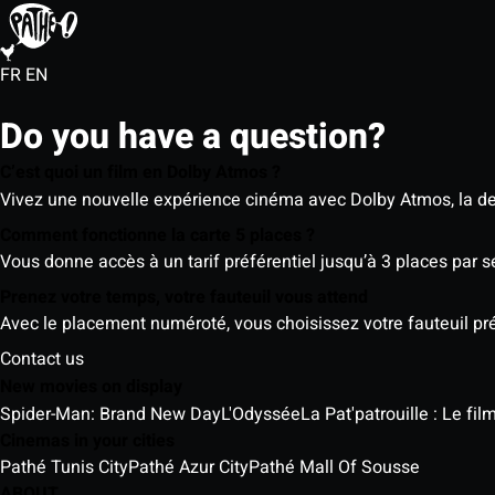
FR
EN
Do you have a question?
C’est quoi un film en Dolby Atmos ?
Vivez une nouvelle expérience cinéma avec Dolby Atmos, la der
Comment fonctionne la carte 5 places ?
Vous donne accès à un tarif préférentiel jusqu’à 3 places par 
Prenez votre temps, votre fauteuil vous attend
Avec le placement numéroté, vous choisissez votre fauteuil préf
Contact us
New movies on display
Spider-Man: Brand New Day
L'Odyssée
La Pat'patrouille : Le fi
Cinemas in your cities
Pathé Tunis City
Pathé Azur City
Pathé Mall Of Sousse
ABOUT