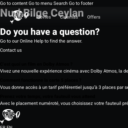
Go to content
Go to menu
Search
Go to footer
Nuri Bilge Ceylan
Movies
Cinemas
Offers
Do you have a question?
Go to our Online Help to find the answer.
Contact us
C’est quoi un film en Dolby Atmos ?
Vivez une nouvelle expérience cinéma avec Dolby Atmos, la der
Comment fonctionne la carte 5 places ?
Vous donne accès à un tarif préférentiel jusqu’à 3 places par 
Prenez votre temps, votre fauteuil vous attend
Avec le placement numéroté, vous choisissez votre fauteuil préf
FR
EN