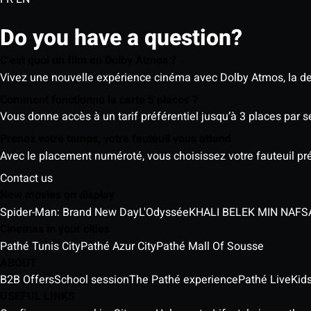
Do you have a question?
C’est quoi un film en Dolby Atmos ?
Vivez une nouvelle expérience cinéma avec Dolby Atmos, la der
Comment fonctionne la carte 5 places ?
Vous donne accès à un tarif préférentiel jusqu’à 3 places par 
Prenez votre temps, votre fauteuil vous attend
Avec le placement numéroté, vous choisissez votre fauteuil préf
Contact us
New movies on display
Spider-Man: Brand New Day
L'Odyssée
Cinemas in your cities
Pathé Tunis City
Pathé Azur City
Pathé Mall Of Sousse
ABOUT
B2B Offers
School session
The Pathé experience
Pathé Live
Kids
USEFUL LINKS