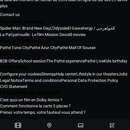
plus
Contact us
New movies on display
Spider-Man: Brand New Day
L'Odyssée
El Gawahergy / الجواهرجي
La Pat'patrouille : Le film Mission Dino
All movies
Cinemas in your cities
Pathé Tunis City
Pathé Azur City
Pathé Mall Of Sousse
ABOUT
B2B Offers
School session
The Pathé experience
Pathé Live
Kids birthday
USEFUL LINKS
Configure your cookies
Sitemap
Help center
Lifestyle in our theaters
Jobs
Legal Notice
Terms and conditions
Personal Data Protection Policy
CVD Statement
DO YOU HAVE ANY QUESTIONS?
C'est quoi un film en Dolby Atmos ?
Comment fonctionne la carte 5 places ?
Prenez votre temps, votre fauteuil vous attend ?
Pathé Tunisia Cinemas © 2026