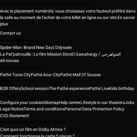
Prenez votre temps, votre fauteuil vous attend
Avec le placement numéroté, vous choisissez votre fauteuil préféré dans
la salle au moment de l’achat de votre billet en ligne ou sur site
En savoir
plus
Contact us
New movies on display
Spider-Man: Brand New Day
L'Odyssée
La Pat'patrouille : Le film Mission Dino
El Gawahergy / الجواهرجي
All movies
Cinemas in your cities
Pathé Tunis City
Pathé Azur City
Pathé Mall Of Sousse
ABOUT
B2B Offers
School session
The Pathé experience
Pathé Live
Kids birthday
USEFUL LINKS
Configure your cookies
Sitemap
Help center
Lifestyle in our theaters
Jobs
Legal Notice
Terms and conditions
Personal Data Protection Policy
CVD Statement
DO YOU HAVE ANY QUESTIONS?
C'est quoi un film en Dolby Atmos ?
Comment fonctionne la carte 5 places ?