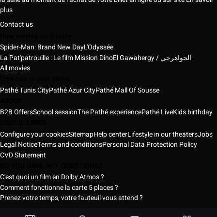
plus
Contact us
New movies on display
Spider-Man: Brand New Day
L'Odyssée
La Pat'patrouille : Le film Mission Dino
El Gawahergy / الجواهرجي
All movies
Cinemas in your cities
Pathé Tunis City
Pathé Azur City
Pathé Mall Of Sousse
ABOUT
B2B Offers
School session
The Pathé experience
Pathé Live
Kids birthday
USEFUL LINKS
Configure your cookies
Sitemap
Help center
Lifestyle in our theaters
Jobs
Legal Notice
Terms and conditions
Personal Data Protection Policy
CVD Statement
DO YOU HAVE ANY QUESTIONS?
C'est quoi un film en Dolby Atmos ?
Comment fonctionne la carte 5 places ?
Prenez votre temps, votre fauteuil vous attend ?