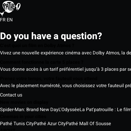
FR
EN
Do you have a question?
C’est quoi un film en Dolby Atmos ?
Vivez une nouvelle expérience cinéma avec Dolby Atmos, la der
Comment fonctionne la carte 5 places ?
Vous donne accès à un tarif préférentiel jusqu’à 3 places par 
Prenez votre temps, votre fauteuil vous attend
Avec le placement numéroté, vous choisissez votre fauteuil préf
Contact us
New movies on display
Spider-Man: Brand New Day
L'Odyssée
La Pat'patrouille : Le fi
Cinemas in your cities
Pathé Tunis City
Pathé Azur City
Pathé Mall Of Sousse
ABOUT