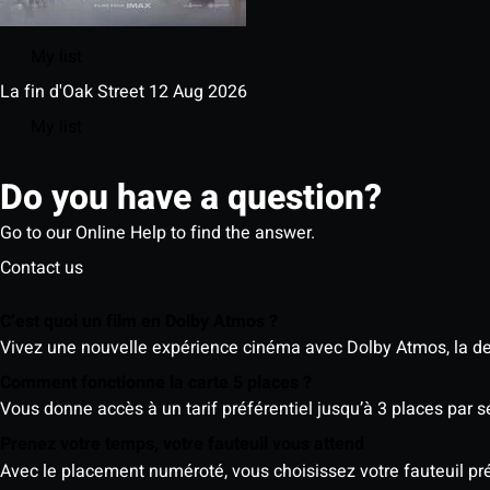
My list
La fin d'Oak Street
12 Aug 2026
My list
Do you have a question?
Go to our Online Help to find the answer.
Contact us
C’est quoi un film en Dolby Atmos ?
Vivez une nouvelle expérience cinéma avec Dolby Atmos, la der
Comment fonctionne la carte 5 places ?
Vous donne accès à un tarif préférentiel jusqu’à 3 places par 
Prenez votre temps, votre fauteuil vous attend
Avec le placement numéroté, vous choisissez votre fauteuil préf