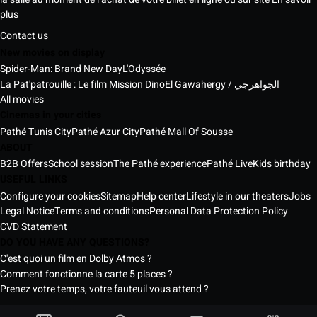
plus
Contact us
New movies on display
Spider-Man: Brand New Day
L'Odyssée
La Pat'patrouille : Le film Mission Dino
El Gawahergy / الجواهرجي
All movies
Cinemas in your cities
Pathé Tunis City
Pathé Azur City
Pathé Mall Of Sousse
ABOUT
B2B Offers
School session
The Pathé experience
Pathé Live
Kids birthday
USEFUL LINKS
Configure your cookies
Sitemap
Help center
Lifestyle in our theaters
Jobs
Legal Notice
Terms and conditions
Personal Data Protection Policy
CVD Statement
DO YOU HAVE ANY QUESTIONS?
C'est quoi un film en Dolby Atmos ?
Comment fonctionne la carte 5 places ?
Prenez votre temps, votre fauteuil vous attend ?