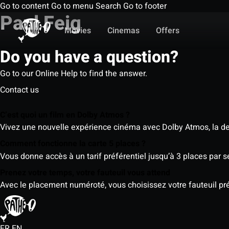
Go to content
Go to menu
Search
Go to footer
Paul Feig
Movies
Cinemas
Offers
Do you have a question?
Go to our Online Help to find the answer.
Contact us
C’est quoi un film en Dolby Atmos ?
Vivez une nouvelle expérience cinéma avec Dolby Atmos, la der
Comment fonctionne la carte 5 places ?
Vous donne accès à un tarif préférentiel jusqu’à 3 places par 
Prenez votre temps, votre fauteuil vous attend
Avec le placement numéroté, vous choisissez votre fauteuil préf
FR
EN