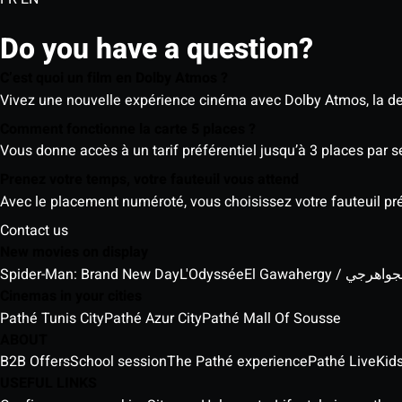
Do you have a question?
C’est quoi un film en Dolby Atmos ?
Vivez une nouvelle expérience cinéma avec Dolby Atmos, la der
Comment fonctionne la carte 5 places ?
Vous donne accès à un tarif préférentiel jusqu’à 3 places par 
Prenez votre temps, votre fauteuil vous attend
Avec le placement numéroté, vous choisissez votre fauteuil préf
Contact us
New movies on display
Spider-Man: Brand New Day
L'Odyssée
El Gawahergy / واهرجي
Cinemas in your cities
Pathé Tunis City
Pathé Azur City
Pathé Mall Of Sousse
ABOUT
B2B Offers
School session
The Pathé experience
Pathé Live
Kids
USEFUL LINKS