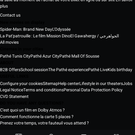
plus
Contact us
New movies on display
Spider-Man: Brand New Day
L'Odyssée
La Pat'patrouille : Le film Mission Dino
El Gawahergy / الجواهرجي
All movies
Cinemas in your cities
Pathé Tunis City
Pathé Azur City
Pathé Mall Of Sousse
ABOUT
B2B Offers
School session
The Pathé experience
Pathé Live
Kids birthday
USEFUL LINKS
Configure your cookies
Sitemap
Help center
Lifestyle in our theaters
Jobs
Legal Notice
Terms and conditions
Personal Data Protection Policy
CVD Statement
DO YOU HAVE ANY QUESTIONS?
C'est quoi un film en Dolby Atmos ?
Comment fonctionne la carte 5 places ?
Prenez votre temps, votre fauteuil vous attend ?