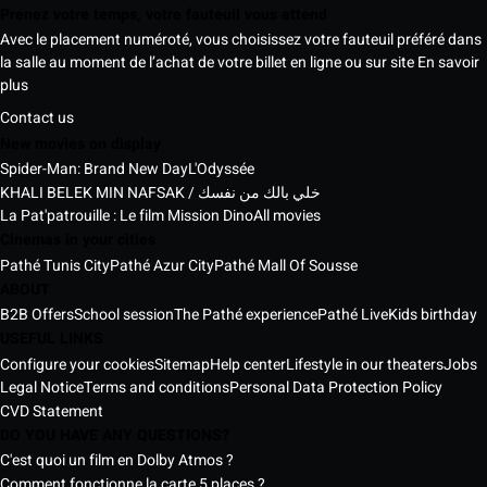
Prenez votre temps, votre fauteuil vous attend
Avec le placement numéroté, vous choisissez votre fauteuil préféré dans
la salle au moment de l’achat de votre billet en ligne ou sur site
En savoir
plus
Contact us
New movies on display
Spider-Man: Brand New Day
L'Odyssée
KHALI BELEK MIN NAFSAK / خلي بالك من نفسك
La Pat'patrouille : Le film Mission Dino
All movies
Cinemas in your cities
Pathé Tunis City
Pathé Azur City
Pathé Mall Of Sousse
ABOUT
B2B Offers
School session
The Pathé experience
Pathé Live
Kids birthday
USEFUL LINKS
Configure your cookies
Sitemap
Help center
Lifestyle in our theaters
Jobs
Legal Notice
Terms and conditions
Personal Data Protection Policy
CVD Statement
DO YOU HAVE ANY QUESTIONS?
C'est quoi un film en Dolby Atmos ?
Comment fonctionne la carte 5 places ?