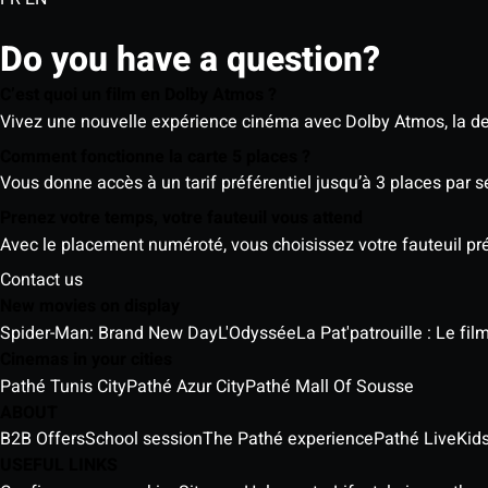
Do you have a question?
C’est quoi un film en Dolby Atmos ?
Vivez une nouvelle expérience cinéma avec Dolby Atmos, la der
Comment fonctionne la carte 5 places ?
Vous donne accès à un tarif préférentiel jusqu’à 3 places par 
Prenez votre temps, votre fauteuil vous attend
Avec le placement numéroté, vous choisissez votre fauteuil préf
Contact us
New movies on display
Spider-Man: Brand New Day
L'Odyssée
La Pat'patrouille : Le fi
Cinemas in your cities
Pathé Tunis City
Pathé Azur City
Pathé Mall Of Sousse
ABOUT
B2B Offers
School session
The Pathé experience
Pathé Live
Kids
USEFUL LINKS