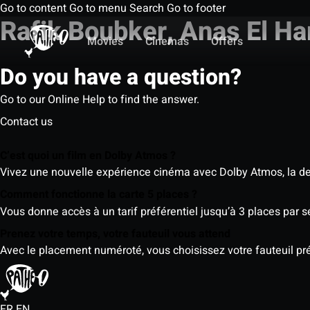
Go to content
Go to menu
Search
Go to footer
Rafik Boubker, Anas El H
Movies
Cinemas
Offers
Do you have a question?
Go to our Online Help to find the answer.
Contact us
C’est quoi un film en Dolby Atmos ?
Vivez une nouvelle expérience cinéma avec Dolby Atmos, la der
Comment fonctionne la carte 5 places ?
Vous donne accès à un tarif préférentiel jusqu’à 3 places par 
Prenez votre temps, votre fauteuil vous attend
Avec le placement numéroté, vous choisissez votre fauteuil préf
FR
EN