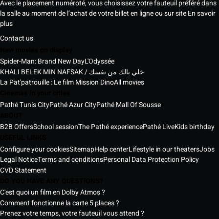
Avec le placement numéroté, vous choisissez votre fauteuil préféré dans
la salle au moment de l’achat de votre billet en ligne ou sur site
En savoir
plus
Contact us
New movies on display
Spider-Man: Brand New Day
L'Odyssée
KHALI BELEK MIN NAFSAK / خلي بالك من نفسك
La Pat'patrouille : Le film Mission Dino
All movies
Cinemas in your cities
Pathé Tunis City
Pathé Azur City
Pathé Mall Of Sousse
ABOUT
B2B Offers
School session
The Pathé experience
Pathé Live
Kids birthday
USEFUL LINKS
Configure your cookies
Sitemap
Help center
Lifestyle in our theaters
Jobs
Legal Notice
Terms and conditions
Personal Data Protection Policy
CVD Statement
DO YOU HAVE ANY QUESTIONS?
C'est quoi un film en Dolby Atmos ?
Comment fonctionne la carte 5 places ?
Prenez votre temps, votre fauteuil vous attend ?