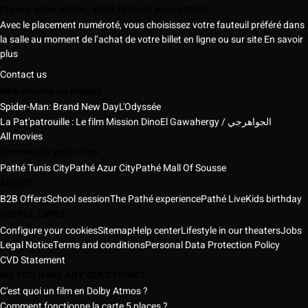
Prenez votre temps, votre fauteuil vous attend
Avec le placement numéroté, vous choisissez votre fauteuil préféré dans
la salle au moment de l’achat de votre billet en ligne ou sur site
En savoir
plus
Contact us
New movies on display
Spider-Man: Brand New Day
L'Odyssée
La Pat'patrouille : Le film Mission Dino
El Gawahergy / الجواهرجي
All movies
Cinemas in your cities
Pathé Tunis City
Pathé Azur City
Pathé Mall Of Sousse
ABOUT
B2B Offers
School session
The Pathé experience
Pathé Live
Kids birthday
USEFUL LINKS
Configure your cookies
Sitemap
Help center
Lifestyle in our theaters
Jobs
Legal Notice
Terms and conditions
Personal Data Protection Policy
CVD Statement
DO YOU HAVE ANY QUESTIONS?
C'est quoi un film en Dolby Atmos ?
Comment fonctionne la carte 5 places ?