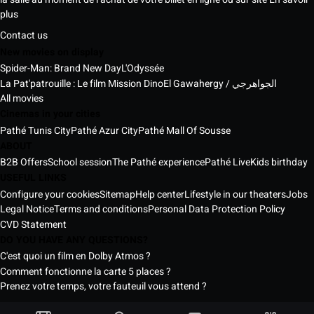
plus
Contact us
New movies on display
Spider-Man: Brand New Day
L'Odyssée
La Pat'patrouille : Le film Mission Dino
El Gawahergy / الجواهرجي
All movies
Cinemas in your cities
Pathé Tunis City
Pathé Azur City
Pathé Mall Of Sousse
ABOUT
B2B Offers
School session
The Pathé experience
Pathé Live
Kids birthday
USEFUL LINKS
Configure your cookies
Sitemap
Help center
Lifestyle in our theaters
Jobs
Legal Notice
Terms and conditions
Personal Data Protection Policy
CVD Statement
DO YOU HAVE ANY QUESTIONS?
C'est quoi un film en Dolby Atmos ?
Comment fonctionne la carte 5 places ?
Prenez votre temps, votre fauteuil vous attend ?