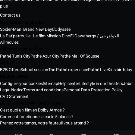
plus
Contact us
New movies on display
Spider-Man: Brand New Day
L'Odyssée
La Pat'patrouille : Le film Mission Dino
El Gawahergy / الجواهرجي
All movies
Cinemas in your cities
Pathé Tunis City
Pathé Azur City
Pathé Mall Of Sousse
ABOUT
B2B Offers
School session
The Pathé experience
Pathé Live
Kids birthday
USEFUL LINKS
Configure your cookies
Sitemap
Help center
Lifestyle in our theaters
Jobs
Legal Notice
Terms and conditions
Personal Data Protection Policy
CVD Statement
DO YOU HAVE ANY QUESTIONS?
C'est quoi un film en Dolby Atmos ?
Comment fonctionne la carte 5 places ?
Prenez votre temps, votre fauteuil vous attend ?