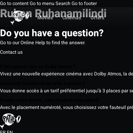
Go to content
Go to menu
Search
Go to footer
Ruben Ruhanamilindi
Movies
Cinemas
Offers
Do you have a question?
Go to our Online Help to find the answer.
Contact us
C’est quoi un film en Dolby Atmos ?
Vivez une nouvelle expérience cinéma avec Dolby Atmos, la der
Comment fonctionne la carte 5 places ?
Vous donne accès à un tarif préférentiel jusqu’à 3 places par 
Prenez votre temps, votre fauteuil vous attend
Avec le placement numéroté, vous choisissez votre fauteuil préf
FR
EN