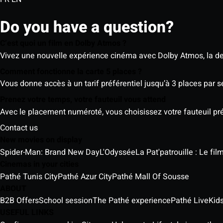
Do you have a question?
C’est quoi un film en Dolby Atmos ?
Vivez une nouvelle expérience cinéma avec Dolby Atmos, la der
Comment fonctionne la carte 5 places ?
Vous donne accès à un tarif préférentiel jusqu’à 3 places par 
Prenez votre temps, votre fauteuil vous attend
Avec le placement numéroté, vous choisissez votre fauteuil préf
Contact us
New movies on display
Spider-Man: Brand New Day
L'Odyssée
La Pat'patrouille : Le fi
Cinemas in your cities
Pathé Tunis City
Pathé Azur City
Pathé Mall Of Sousse
ABOUT
B2B Offers
School session
The Pathé experience
Pathé Live
Kids
USEFUL LINKS