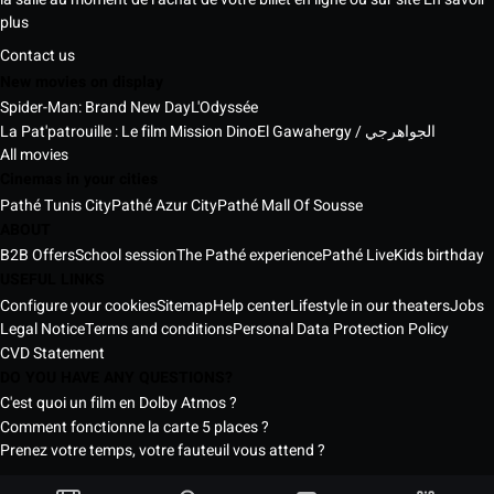
plus
Contact us
New movies on display
Spider-Man: Brand New Day
L'Odyssée
La Pat'patrouille : Le film Mission Dino
El Gawahergy / الجواهرجي
All movies
Cinemas in your cities
Pathé Tunis City
Pathé Azur City
Pathé Mall Of Sousse
ABOUT
B2B Offers
School session
The Pathé experience
Pathé Live
Kids birthday
USEFUL LINKS
Configure your cookies
Sitemap
Help center
Lifestyle in our theaters
Jobs
Legal Notice
Terms and conditions
Personal Data Protection Policy
CVD Statement
DO YOU HAVE ANY QUESTIONS?
C'est quoi un film en Dolby Atmos ?
Comment fonctionne la carte 5 places ?
Prenez votre temps, votre fauteuil vous attend ?