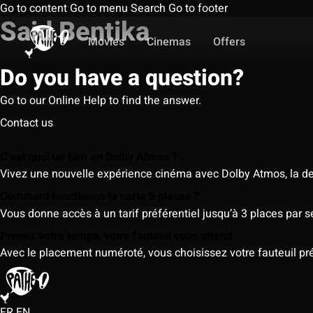
Go to content
Go to menu
Search
Go to footer
Said Bentika
Movies
Cinemas
Offers
Do you have a question?
Go to our Online Help to find the answer.
Contact us
C’est quoi un film en Dolby Atmos ?
Vivez une nouvelle expérience cinéma avec Dolby Atmos, la der
Comment fonctionne la carte 5 places ?
Vous donne accès à un tarif préférentiel jusqu’à 3 places par 
Prenez votre temps, votre fauteuil vous attend
Avec le placement numéroté, vous choisissez votre fauteuil préf
FR
EN