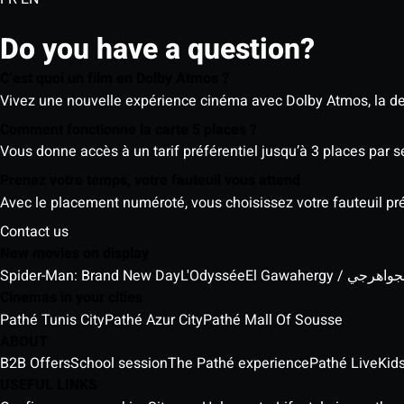
Do you have a question?
C’est quoi un film en Dolby Atmos ?
Vivez une nouvelle expérience cinéma avec Dolby Atmos, la der
Comment fonctionne la carte 5 places ?
Vous donne accès à un tarif préférentiel jusqu’à 3 places par 
Prenez votre temps, votre fauteuil vous attend
Avec le placement numéroté, vous choisissez votre fauteuil préf
Contact us
New movies on display
Spider-Man: Brand New Day
L'Odyssée
El Gawahergy / واهرجي
Cinemas in your cities
Pathé Tunis City
Pathé Azur City
Pathé Mall Of Sousse
ABOUT
B2B Offers
School session
The Pathé experience
Pathé Live
Kids
USEFUL LINKS