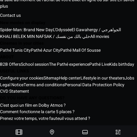
plus
Contact us
New movies on display
Spider-Man: Brand New Day
L'Odyssée
El Gawahergy / الجواهرجي
KHALI BELEK MIN NAFSAK / خلي بالك من نفسك
All movies
Cinemas in your cities
Pathé Tunis City
Pathé Azur City
Pathé Mall Of Sousse
ABOUT
B2B Offers
School session
The Pathé experience
Pathé Live
Kids birthday
USEFUL LINKS
Configure your cookies
Sitemap
Help center
Lifestyle in our theaters
Jobs
Legal Notice
Terms and conditions
Personal Data Protection Policy
CVD Statement
DO YOU HAVE ANY QUESTIONS?
C'est quoi un film en Dolby Atmos ?
Comment fonctionne la carte 5 places ?
Prenez votre temps, votre fauteuil vous attend ?
Pathé Tunisia Cinemas © 2026