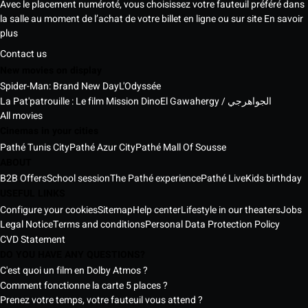
Avec le placement numéroté, vous choisissez votre fauteuil préféré dans
la salle au moment de l’achat de votre billet en ligne ou sur site
En savoir
plus
Contact us
New movies on display
Spider-Man: Brand New Day
L'Odyssée
La Pat'patrouille : Le film Mission Dino
El Gawahergy / الجواهرجي
All movies
Cinemas in your cities
Pathé Tunis City
Pathé Azur City
Pathé Mall Of Sousse
ABOUT
B2B Offers
School session
The Pathé experience
Pathé Live
Kids birthday
USEFUL LINKS
Configure your cookies
Sitemap
Help center
Lifestyle in our theaters
Jobs
Legal Notice
Terms and conditions
Personal Data Protection Policy
CVD Statement
DO YOU HAVE ANY QUESTIONS?
C'est quoi un film en Dolby Atmos ?
Comment fonctionne la carte 5 places ?
Prenez votre temps, votre fauteuil vous attend ?