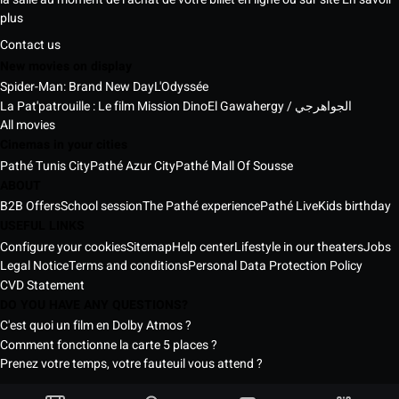
plus
Contact us
New movies on display
Spider-Man: Brand New Day
L'Odyssée
La Pat'patrouille : Le film Mission Dino
El Gawahergy / الجواهرجي
All movies
Cinemas in your cities
Pathé Tunis City
Pathé Azur City
Pathé Mall Of Sousse
ABOUT
B2B Offers
School session
The Pathé experience
Pathé Live
Kids birthday
USEFUL LINKS
Configure your cookies
Sitemap
Help center
Lifestyle in our theaters
Jobs
Legal Notice
Terms and conditions
Personal Data Protection Policy
CVD Statement
DO YOU HAVE ANY QUESTIONS?
C'est quoi un film en Dolby Atmos ?
Comment fonctionne la carte 5 places ?
Prenez votre temps, votre fauteuil vous attend ?