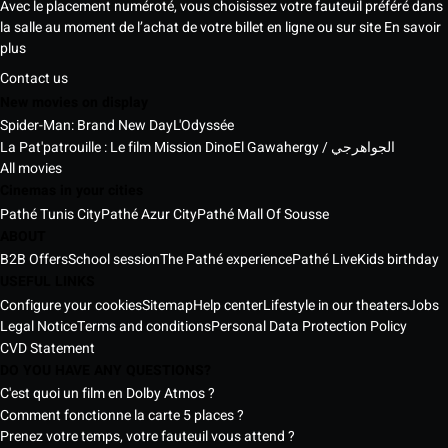
Avec le placement numéroté, vous choisissez votre fauteuil préféré dans
la salle au moment de l’achat de votre billet en ligne ou sur site
En savoir
plus
Contact us
New movies on display
Spider-Man: Brand New Day
L'Odyssée
La Pat'patrouille : Le film Mission Dino
El Gawahergy / الجواهرجي
All movies
Cinemas in your cities
Pathé Tunis City
Pathé Azur City
Pathé Mall Of Sousse
ABOUT
B2B Offers
School session
The Pathé experience
Pathé Live
Kids birthday
USEFUL LINKS
Configure your cookies
Sitemap
Help center
Lifestyle in our theaters
Jobs
Legal Notice
Terms and conditions
Personal Data Protection Policy
CVD Statement
DO YOU HAVE ANY QUESTIONS?
C'est quoi un film en Dolby Atmos ?
Comment fonctionne la carte 5 places ?
Prenez votre temps, votre fauteuil vous attend ?