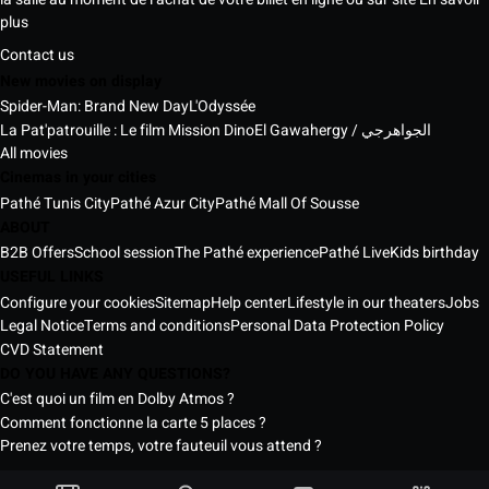
plus
Contact us
New movies on display
Spider-Man: Brand New Day
L'Odyssée
La Pat'patrouille : Le film Mission Dino
El Gawahergy / الجواهرجي
All movies
Cinemas in your cities
Pathé Tunis City
Pathé Azur City
Pathé Mall Of Sousse
ABOUT
B2B Offers
School session
The Pathé experience
Pathé Live
Kids birthday
USEFUL LINKS
Configure your cookies
Sitemap
Help center
Lifestyle in our theaters
Jobs
Legal Notice
Terms and conditions
Personal Data Protection Policy
CVD Statement
DO YOU HAVE ANY QUESTIONS?
C'est quoi un film en Dolby Atmos ?
Comment fonctionne la carte 5 places ?
Prenez votre temps, votre fauteuil vous attend ?