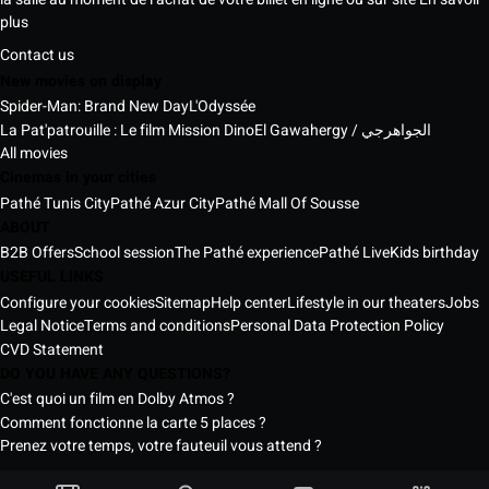
plus
Contact us
New movies on display
Spider-Man: Brand New Day
L'Odyssée
La Pat'patrouille : Le film Mission Dino
El Gawahergy / الجواهرجي
All movies
Cinemas in your cities
Pathé Tunis City
Pathé Azur City
Pathé Mall Of Sousse
ABOUT
B2B Offers
School session
The Pathé experience
Pathé Live
Kids birthday
USEFUL LINKS
Configure your cookies
Sitemap
Help center
Lifestyle in our theaters
Jobs
Legal Notice
Terms and conditions
Personal Data Protection Policy
CVD Statement
DO YOU HAVE ANY QUESTIONS?
C'est quoi un film en Dolby Atmos ?
Comment fonctionne la carte 5 places ?
Prenez votre temps, votre fauteuil vous attend ?