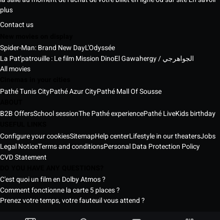
plus
Contact us
New movies on display
Spider-Man: Brand New Day
L'Odyssée
La Pat'patrouille : Le film Mission Dino
El Gawahergy / الجواهرجي
All movies
Cinemas in your cities
Pathé Tunis City
Pathé Azur City
Pathé Mall Of Sousse
ABOUT
B2B Offers
School session
The Pathé experience
Pathé Live
Kids birthday
USEFUL LINKS
Configure your cookies
Sitemap
Help center
Lifestyle in our theaters
Jobs
Legal Notice
Terms and conditions
Personal Data Protection Policy
CVD Statement
DO YOU HAVE ANY QUESTIONS?
C'est quoi un film en Dolby Atmos ?
Comment fonctionne la carte 5 places ?
Prenez votre temps, votre fauteuil vous attend ?