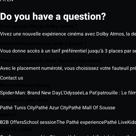
Do you have a question?
C’est quoi un film en Dolby Atmos ?
Vivez une nouvelle expérience cinéma avec Dolby Atmos, la der
Comment fonctionne la carte 5 places ?
Vous donne accès à un tarif préférentiel jusqu’à 3 places par 
Prenez votre temps, votre fauteuil vous attend
Avec le placement numéroté, vous choisissez votre fauteuil préf
Contact us
New movies on display
Spider-Man: Brand New Day
L'Odyssée
La Pat'patrouille : Le fi
Cinemas in your cities
Pathé Tunis City
Pathé Azur City
Pathé Mall Of Sousse
ABOUT
B2B Offers
School session
The Pathé experience
Pathé Live
Kids
USEFUL LINKS