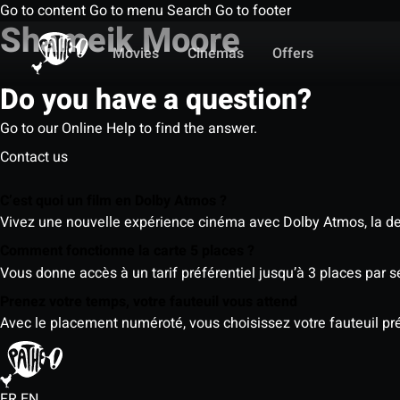
Go to content
Go to menu
Search
Go to footer
Shameik Moore
Movies
Cinemas
Offers
Do you have a question?
Go to our Online Help to find the answer.
Contact us
C’est quoi un film en Dolby Atmos ?
Vivez une nouvelle expérience cinéma avec Dolby Atmos, la der
Comment fonctionne la carte 5 places ?
Vous donne accès à un tarif préférentiel jusqu’à 3 places par 
Prenez votre temps, votre fauteuil vous attend
Avec le placement numéroté, vous choisissez votre fauteuil préf
FR
EN