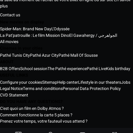
plus
Contact us
New movies on display
Spider-Man: Brand New Day
L'Odyssée
La Pat'patrouille : Le film Mission Dino
El Gawahergy / الجواهرجي
All movies
Cinemas in your cities
Pathé Tunis City
Pathé Azur City
Pathé Mall Of Sousse
ABOUT
B2B Offers
School session
The Pathé experience
Pathé Live
Kids birthday
USEFUL LINKS
Configure your cookies
Sitemap
Help center
Lifestyle in our theaters
Jobs
Legal Notice
Terms and conditions
Personal Data Protection Policy
CVD Statement
DO YOU HAVE ANY QUESTIONS?
C'est quoi un film en Dolby Atmos ?
Comment fonctionne la carte 5 places ?
Prenez votre temps, votre fauteuil vous attend ?