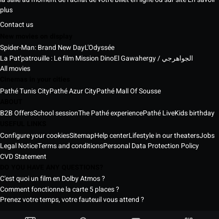
plus
Contact us
New movies on display
Spider-Man: Brand New Day
L'Odyssée
La Pat'patrouille : Le film Mission Dino
El Gawahergy / الجواهرجي
All movies
Cinemas in your cities
Pathé Tunis City
Pathé Azur City
Pathé Mall Of Sousse
ABOUT
B2B Offers
School session
The Pathé experience
Pathé Live
Kids birthday
USEFUL LINKS
Configure your cookies
Sitemap
Help center
Lifestyle in our theaters
Jobs
Legal Notice
Terms and conditions
Personal Data Protection Policy
CVD Statement
DO YOU HAVE ANY QUESTIONS?
C'est quoi un film en Dolby Atmos ?
Comment fonctionne la carte 5 places ?
Prenez votre temps, votre fauteuil vous attend ?