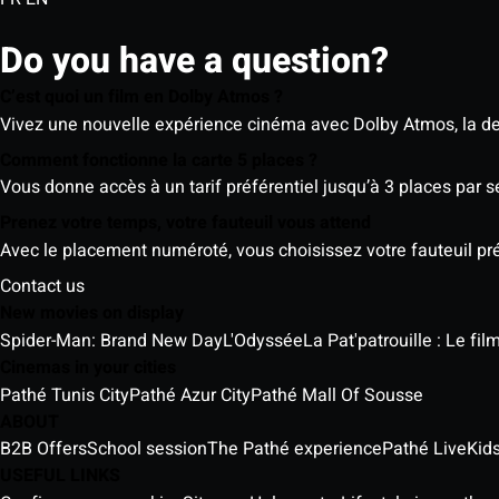
Do you have a question?
C’est quoi un film en Dolby Atmos ?
Vivez une nouvelle expérience cinéma avec Dolby Atmos, la der
Comment fonctionne la carte 5 places ?
Vous donne accès à un tarif préférentiel jusqu’à 3 places par 
Prenez votre temps, votre fauteuil vous attend
Avec le placement numéroté, vous choisissez votre fauteuil préf
Contact us
New movies on display
Spider-Man: Brand New Day
L'Odyssée
La Pat'patrouille : Le fi
Cinemas in your cities
Pathé Tunis City
Pathé Azur City
Pathé Mall Of Sousse
ABOUT
B2B Offers
School session
The Pathé experience
Pathé Live
Kids
USEFUL LINKS