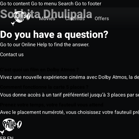
Go to content
Go to menu
Search
Go to footer
Sobhita Dhulipala
Movies
Cinemas
Offers
Do you have a question?
Go to our Online Help to find the answer.
Contact us
C’est quoi un film en Dolby Atmos ?
Vivez une nouvelle expérience cinéma avec Dolby Atmos, la der
Comment fonctionne la carte 5 places ?
Vous donne accès à un tarif préférentiel jusqu’à 3 places par 
Prenez votre temps, votre fauteuil vous attend
Avec le placement numéroté, vous choisissez votre fauteuil préf
FR
EN