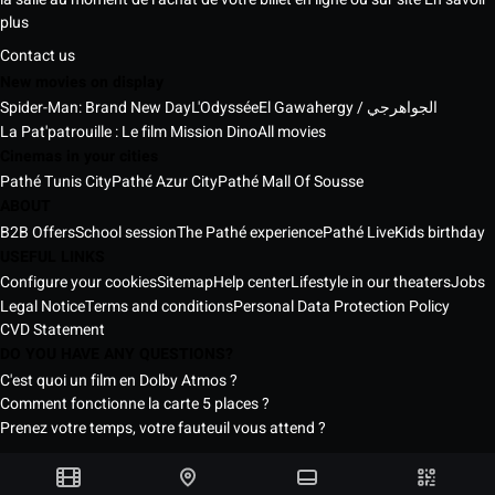
plus
Contact us
New movies on display
Spider-Man: Brand New Day
L'Odyssée
El Gawahergy / الجواهرجي
La Pat'patrouille : Le film Mission Dino
All movies
Cinemas in your cities
Pathé Tunis City
Pathé Azur City
Pathé Mall Of Sousse
ABOUT
B2B Offers
School session
The Pathé experience
Pathé Live
Kids birthday
USEFUL LINKS
Configure your cookies
Sitemap
Help center
Lifestyle in our theaters
Jobs
Legal Notice
Terms and conditions
Personal Data Protection Policy
CVD Statement
DO YOU HAVE ANY QUESTIONS?
C'est quoi un film en Dolby Atmos ?
Comment fonctionne la carte 5 places ?
Prenez votre temps, votre fauteuil vous attend ?
Pathé Tunisia Cinemas © 2026