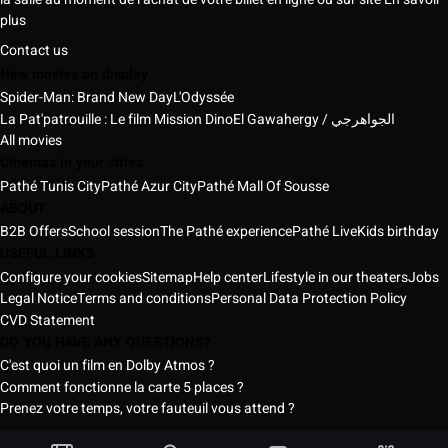
plus
Contact us
New movies on display
Spider-Man: Brand New Day
L'Odyssée
La Pat'patrouille : Le film Mission Dino
El Gawahergy / الجواهرجي
All movies
Cinemas in your cities
Pathé Tunis City
Pathé Azur City
Pathé Mall Of Sousse
ABOUT
B2B Offers
School session
The Pathé experience
Pathé Live
Kids birthday
USEFUL LINKS
Configure your cookies
Sitemap
Help center
Lifestyle in our theaters
Jobs
Legal Notice
Terms and conditions
Personal Data Protection Policy
CVD Statement
DO YOU HAVE ANY QUESTIONS?
C'est quoi un film en Dolby Atmos ?
Comment fonctionne la carte 5 places ?
Prenez votre temps, votre fauteuil vous attend ?