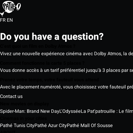
FR
EN
Do you have a question?
C’est quoi un film en Dolby Atmos ?
Vivez une nouvelle expérience cinéma avec Dolby Atmos, la der
Comment fonctionne la carte 5 places ?
Vous donne accès à un tarif préférentiel jusqu’à 3 places par 
Prenez votre temps, votre fauteuil vous attend
Avec le placement numéroté, vous choisissez votre fauteuil préf
Contact us
New movies on display
Spider-Man: Brand New Day
L'Odyssée
La Pat'patrouille : Le fi
Cinemas in your cities
Pathé Tunis City
Pathé Azur City
Pathé Mall Of Sousse
ABOUT