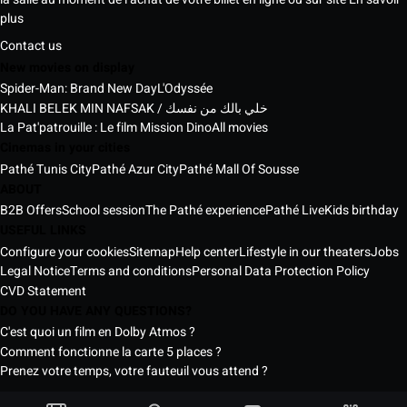
plus
Contact us
New movies on display
Spider-Man: Brand New Day
L'Odyssée
KHALI BELEK MIN NAFSAK / خلي بالك من نفسك
La Pat'patrouille : Le film Mission Dino
All movies
Cinemas in your cities
Pathé Tunis City
Pathé Azur City
Pathé Mall Of Sousse
ABOUT
B2B Offers
School session
The Pathé experience
Pathé Live
Kids birthday
USEFUL LINKS
Configure your cookies
Sitemap
Help center
Lifestyle in our theaters
Jobs
Legal Notice
Terms and conditions
Personal Data Protection Policy
CVD Statement
DO YOU HAVE ANY QUESTIONS?
C'est quoi un film en Dolby Atmos ?
Comment fonctionne la carte 5 places ?
Prenez votre temps, votre fauteuil vous attend ?