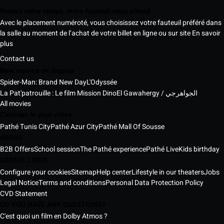
Prenez votre temps, votre fauteuil vous attend
Avec le placement numéroté, vous choisissez votre fauteuil préféré dans
la salle au moment de l’achat de votre billet en ligne ou sur site
En savoir
plus
Contact us
New movies on display
Spider-Man: Brand New Day
L'Odyssée
La Pat'patrouille : Le film Mission Dino
El Gawahergy / الجواهرجي
All movies
Cinemas in your cities
Pathé Tunis City
Pathé Azur City
Pathé Mall Of Sousse
ABOUT
B2B Offers
School session
The Pathé experience
Pathé Live
Kids birthday
USEFUL LINKS
Configure your cookies
Sitemap
Help center
Lifestyle in our theaters
Jobs
Legal Notice
Terms and conditions
Personal Data Protection Policy
CVD Statement
DO YOU HAVE ANY QUESTIONS?
C'est quoi un film en Dolby Atmos ?