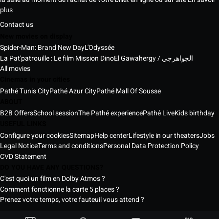
plus
Contact us
New movies on display
Spider-Man: Brand New Day
L'Odyssée
La Pat'patrouille : Le film Mission Dino
El Gawahergy / الجواهرجي
All movies
Cinemas in your cities
Pathé Tunis City
Pathé Azur City
Pathé Mall Of Sousse
ABOUT
B2B Offers
School session
The Pathé experience
Pathé Live
Kids birthday
USEFUL LINKS
Configure your cookies
Sitemap
Help center
Lifestyle in our theaters
Jobs
Legal Notice
Terms and conditions
Personal Data Protection Policy
CVD Statement
DO YOU HAVE ANY QUESTIONS?
C'est quoi un film en Dolby Atmos ?
Comment fonctionne la carte 5 places ?
Prenez votre temps, votre fauteuil vous attend ?