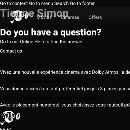
Go to content
Go to menu
Search
Go to footer
Tienne Simon
Movies
Cinemas
Offers
Do you have a question?
Go to our Online Help to find the answer.
Contact us
C’est quoi un film en Dolby Atmos ?
Vivez une nouvelle expérience cinéma avec Dolby Atmos, la der
Comment fonctionne la carte 5 places ?
Vous donne accès à un tarif préférentiel jusqu’à 3 places par 
Prenez votre temps, votre fauteuil vous attend
Avec le placement numéroté, vous choisissez votre fauteuil préf
FR
EN