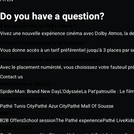
Do you have a question?
C’est quoi un film en Dolby Atmos ?
Vivez une nouvelle expérience cinéma avec Dolby Atmos, la der
Comment fonctionne la carte 5 places ?
Vous donne accès à un tarif préférentiel jusqu’à 3 places par 
Prenez votre temps, votre fauteuil vous attend
Avec le placement numéroté, vous choisissez votre fauteuil préf
Contact us
New movies on display
Spider-Man: Brand New Day
L'Odyssée
La Pat'patrouille : Le fi
Cinemas in your cities
Pathé Tunis City
Pathé Azur City
Pathé Mall Of Sousse
ABOUT
B2B Offers
School session
The Pathé experience
Pathé Live
Kids
USEFUL LINKS