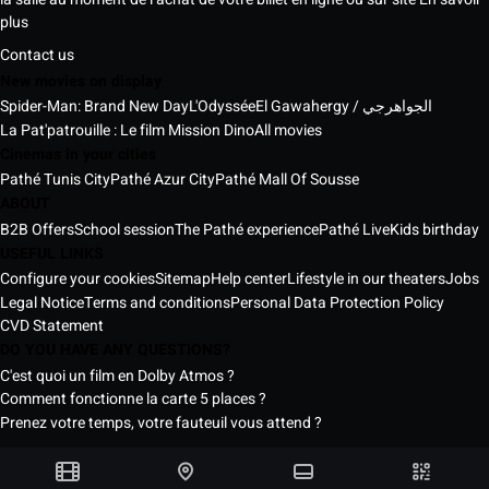
plus
Contact us
New movies on display
Spider-Man: Brand New Day
L'Odyssée
El Gawahergy / الجواهرجي
La Pat'patrouille : Le film Mission Dino
All movies
Cinemas in your cities
Pathé Tunis City
Pathé Azur City
Pathé Mall Of Sousse
ABOUT
B2B Offers
School session
The Pathé experience
Pathé Live
Kids birthday
USEFUL LINKS
Configure your cookies
Sitemap
Help center
Lifestyle in our theaters
Jobs
Legal Notice
Terms and conditions
Personal Data Protection Policy
CVD Statement
DO YOU HAVE ANY QUESTIONS?
C'est quoi un film en Dolby Atmos ?
Comment fonctionne la carte 5 places ?
Prenez votre temps, votre fauteuil vous attend ?
Pathé Tunisia Cinemas © 2026