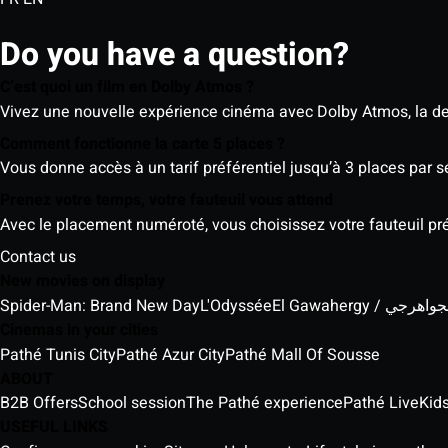
Do you have a question?
C’est quoi un film en Dolby Atmos ?
Vivez une nouvelle expérience cinéma avec Dolby Atmos, la der
Comment fonctionne la carte 5 places ?
Vous donne accès à un tarif préférentiel jusqu’à 3 places par 
Prenez votre temps, votre fauteuil vous attend
Avec le placement numéroté, vous choisissez votre fauteuil préf
Contact us
New movies on display
Spider-Man: Brand New Day
L'Odyssée
El Gawahergy / واهرجي
Cinemas in your cities
Pathé Tunis City
Pathé Azur City
Pathé Mall Of Sousse
ABOUT
B2B Offers
School session
The Pathé experience
Pathé Live
Kids
USEFUL LINKS