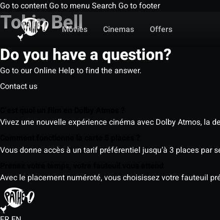
Go to content
Go to menu
Search
Go to footer
Tobin Bell
Movies
Cinemas
Offers
Do you have a question?
Go to our Online Help to find the answer.
Contact us
C’est quoi un film en Dolby Atmos ?
Vivez une nouvelle expérience cinéma avec Dolby Atmos, la der
Comment fonctionne la carte 5 places ?
Vous donne accès à un tarif préférentiel jusqu’à 3 places par 
Prenez votre temps, votre fauteuil vous attend
Avec le placement numéroté, vous choisissez votre fauteuil préf
FR
EN