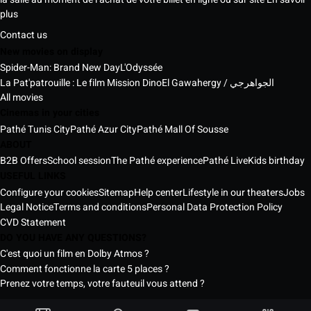
plus
Contact us
New movies on display
Spider-Man: Brand New Day
L'Odyssée
La Pat'patrouille : Le film Mission Dino
El Gawahergy / الجواهرجي
All movies
Cinemas in your cities
Pathé Tunis City
Pathé Azur City
Pathé Mall Of Sousse
ABOUT
B2B Offers
School session
The Pathé experience
Pathé Live
Kids birthday
USEFUL LINKS
Configure your cookies
Sitemap
Help center
Lifestyle in our theaters
Jobs
Legal Notice
Terms and conditions
Personal Data Protection Policy
CVD Statement
DO YOU HAVE ANY QUESTIONS?
C'est quoi un film en Dolby Atmos ?
Comment fonctionne la carte 5 places ?
Prenez votre temps, votre fauteuil vous attend ?