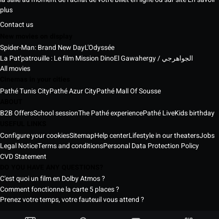
plus
Contact us
New movies on display
Spider-Man: Brand New Day
L'Odyssée
La Pat'patrouille : Le film Mission Dino
El Gawahergy / الجواهرجي
All movies
Cinemas in your cities
Pathé Tunis City
Pathé Azur City
Pathé Mall Of Sousse
ABOUT
B2B Offers
School session
The Pathé experience
Pathé Live
Kids birthday
USEFUL LINKS
Configure your cookies
Sitemap
Help center
Lifestyle in our theaters
Jobs
Legal Notice
Terms and conditions
Personal Data Protection Policy
CVD Statement
DO YOU HAVE ANY QUESTIONS?
C'est quoi un film en Dolby Atmos ?
Comment fonctionne la carte 5 places ?
Prenez votre temps, votre fauteuil vous attend ?