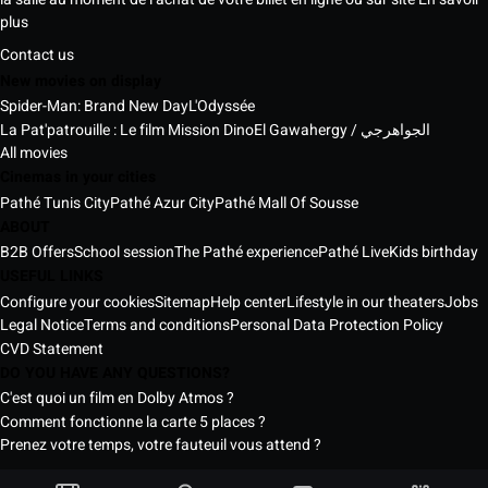
plus
Contact us
New movies on display
Spider-Man: Brand New Day
L'Odyssée
La Pat'patrouille : Le film Mission Dino
El Gawahergy / الجواهرجي
All movies
Cinemas in your cities
Pathé Tunis City
Pathé Azur City
Pathé Mall Of Sousse
ABOUT
B2B Offers
School session
The Pathé experience
Pathé Live
Kids birthday
USEFUL LINKS
Configure your cookies
Sitemap
Help center
Lifestyle in our theaters
Jobs
Legal Notice
Terms and conditions
Personal Data Protection Policy
CVD Statement
DO YOU HAVE ANY QUESTIONS?
C'est quoi un film en Dolby Atmos ?
Comment fonctionne la carte 5 places ?
Prenez votre temps, votre fauteuil vous attend ?